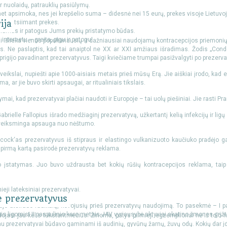
r nuolaidų, patrauklių pasiūlymų.
et apsimoka, nes jei krepšelio suma – didesnė nei 15 eurų, prekes visoje Lietu
to ar atsiimant prekes.
ija
lumas ir patogus Jums prekių pristatymo būdas.
nternetu – greita, pigu ir patogu!
vai išlieka vienos populiariausių ir dažniausiai naudojamų kontracepcijos priemo
us. Ne paslaptis, kad tai anaiptol ne XX ar XXI amžiaus išradimas. Žodis „Condo
ai prigijo pavadinant prezervatyvus. Taigi kviečiame trumpai pasižvalgyti po prezerva
paveikslai, nupiešti apie 1000-aisiais metais prieš mūsų Erą. Jie aiškiai įrodo, kad
a, ar jie buvo skirti apsaugai, ar ritualiniais tikslais.
ymai, kad prezervatyvai plačiai naudoti ir Europoje – tai uolų piešiniai. Jie rasti 
brielle Fallopius išrado medžiaginį prezervatyvą, užkertantį kelią infekcijų ir ligų 
– veiksminga apsauga nuo nėštumo.
ock‘as prezervatyvus iš stipraus ir elastingo vulkanizuoto kaučiuko pradėjo 
 pirmą kartą pasirodė prezervatyvų reklama.
įstatymas. Juo buvo uždrausta bet kokių rūšių kontracepcijos reklama, taip 
eji lateksiniai prezervatyvai.
e prezervatyvus
koje atsirado radikalų, kovojusių prieš prezervatyvų naudojimą. To pasekmė – I p
mis ligomis! II pasaulinio karo metais JAV vyriausybė aktyviai skatino žmones grįž
jasi jau kelis tūkstantmečius. Žinoma, patys pirmieji egzemplioriai nė iš tolo 
au prezervatyvai būdavo gaminami iš audinių, gyvūnų žarnų, žuvų odų. Kokių dar į