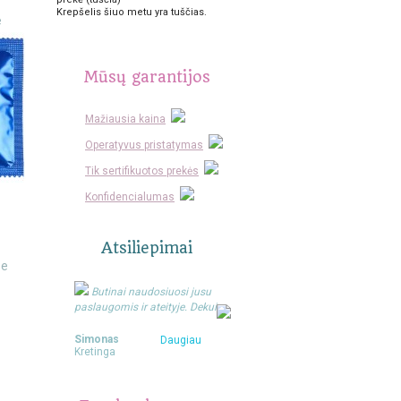
Krepšelis šiuo metu yra tuščias.
e
Mūsų garantijos
Mažiausia kaina
Operatyvus pristatymas
Tik sertifikuotos prekės
Konfidencialumas
Atsiliepimai
be
Butinai naudosiuosi jusu
paslaugomis ir ateityje. Dekui
Simonas
Daugiau
Kretinga