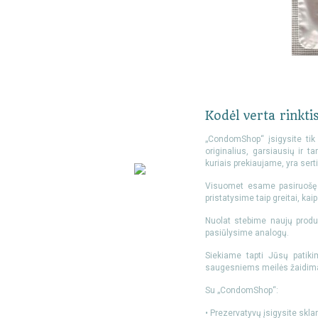
Kodėl verta rink
„CondomShop“ įsigysite tik 
originalius, garsiausių ir 
kuriais prekiaujame, yra sert
Visuomet esame pasiruošę p
pristatysime taip greitai, ka
Nuolat stebime naujų produ
pasiūlysime analogų.
Siekiame tapti Jūsų patiki
saugesniems meilės žaidi
Su „CondomShop“:
• Prezervatyvų įsigysite skla