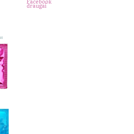
Facebook
draugai
ax