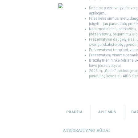
Kadaise prezervatyvų buvo gal
apribojimų.
Prieš kelis šimtus metų daug
įsigyti... jau panaudotų preze
Nėra medicininių priežasčių, 
prezervatyvų, pagamintų iš po
Prezervatyvai daugelyje šali
svangerskabsforebyggendem
Prezervatyvai tempiasi, viename
Prezervatyvų visame pasaulyje
Brazilų menininkė Adriana Be
buvo prezervatyvai.
2003 m. „Guilin“ latekso įmon
pasaulinę kovos su AIDS dien
PRADŽIA
APIE MUS
DAŽ
ATSISKAITYMO BŪDAI