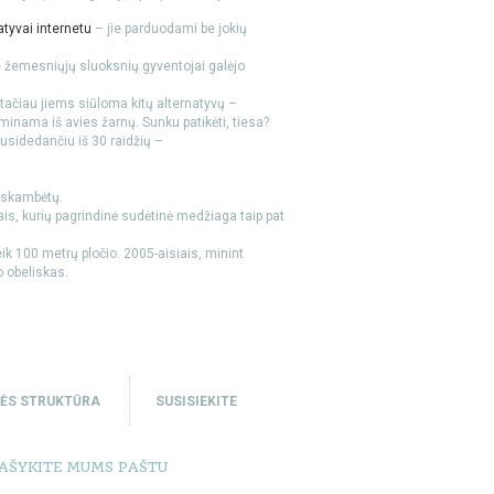
atyvai internetu
– jie parduodami be jokių
e žemesniųjų sluoksnių gyventojai galėjo
, tačiau jiems siūloma kitų alternatyvų –
aminama iš avies žarnų. Sunku patikėti, tiesa?
usidedančiu iš 30 raidžių –
i skambėtų.
is, kurių pagrindinė sudėtinė medžiaga taip pat
ik 100 metrų pločio. 2005-aisiais, minint
 obeliskas.
NĖS STRUKTŪRA
SUSISIEKITE
AŠYKITE MUMS PAŠTU