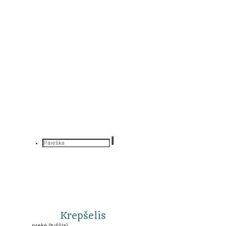
Krepšelis
prekė
(tuščia)