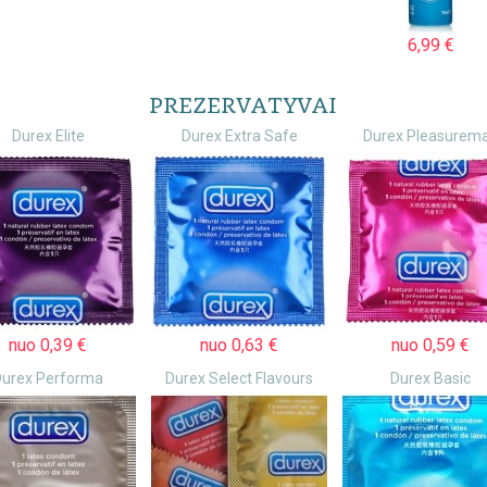
6,99 €
PREZERVATYVAI
Durex Elite
Durex Extra Safe
Durex Pleasurem
nuo 0,39 €
nuo 0,63 €
nuo 0,59 €
Durex Performa
Durex Select Flavours
Durex Basic