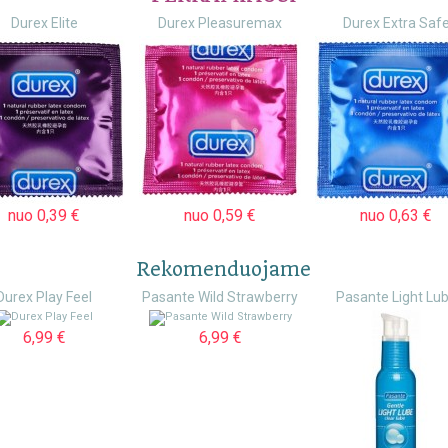
Durex Elite
Durex Pleasuremax
Durex Extra Saf
nuo 0,39 €
nuo 0,59 €
nuo 0,63 €
Rekomenduojame
Durex Play Feel
Pasante Wild Strawberry
Pasante Light Lu
6,99 €
6,99 €