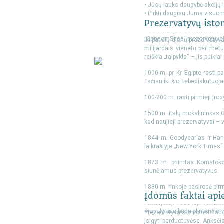
• Jūsų lauks daugybė akcijų i
• Pirkti daugiau Jums visuom
• Atsiskaityti galima iš anks
Prezervatyvų istor
• Garantuojamas konfidencia
„CondomShop“ prezervatyvai i
Iki pat šių dienų prezervaty
milijardais vienetų per met
reiškia „talpykla“ – jis puiki
1000 m. pr. Kr. Egipte rasti 
Tačiau iki šiol tebediskutuojam
100-200 m. rasti pirmieji įrod
1500 m. italų mokslininkas Ga
kad naujieji prezervatyvai 
1844 m. Goodyear‘as ir Hanc
laikraštyje „New York Times“
1873 m. priimtas Komstoko 
siunčiamus prezervatyvus.
1880 m. rinkoje pasirodė pirmi
Įdomūs faktai api
Ankstyvieji 1900-ieji. Ameri
sirgo lytiniu būdu plintančio
Prezervatyvais žmonės naudo
įsigyti parduotuvėse. Anksči