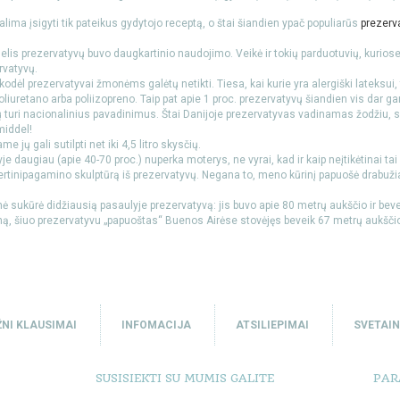
ima įsigyti tik pateikus gydytojo receptą, o štai šiandien ypač populiarūs
prezerv
elis prezervatyvų buvo daugkartinio naudojimo. Veikė ir tokių parduotuvių, kurios
rvatyvų.
kodėl prezervatyvai žmonėms galėtų netikti. Tiesa, kai kurie yra alergiški lateksui
liuretano arba poliizopreno. Taip pat apie 1 proc. prezervatyvų šiandien vis dar g
ų turi nacionalinius pavadinimus. Štai Danijoje prezervatyvas vadinamas žodžiu, s
iddel!
 jų gali sutilpti net iki 4,5 litro skysčių.
 daugiau (apie 40-70 proc.) nuperka moterys, ne vyrai, kad ir kaip neįtikėtinai ta
rtinipagamino skulptūrą iš prezervatyvų. Negana to, meno kūrinį papuošė drabužia
ė sukūrė didžiausią pasaulyje prezervatyvą: jis buvo apie 80 metrų aukščio ir beve
ą, šiuo prezervatyvu „papuoštas“ Buenos Airėse stovėjęs beveik 67 metrų aukščio
NI KLAUSIMAI
INFOMACIJA
ATSILIEPIMAI
SVETAI
SUSISIEKTI SU MUMIS GALITE
PAR