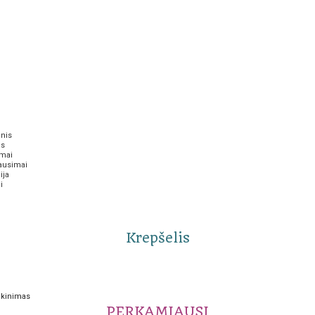
inis
us
imai
lausimai
ija
i
Krepšelis
PERKAMIAUSI