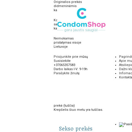
Originalios prekės
didmeninėmis
kainomis
Konfidencialu ir
saugu, mokėsite
kai gausite prekes
Nemokamas
pristatymas visoje
Lietuvoje
Prisijunkite
prie mūsų
Pagrind
Susisiekite
Apie m
+37065357583
Atsiliep
Darbo laikas I-V: 9-19h
Dažni k
Parašykite žinutę
Infomac
Kontakta
prekė
(tuščia)
Krepšelis šiuo metu yra tuščias.
Sekso prekės