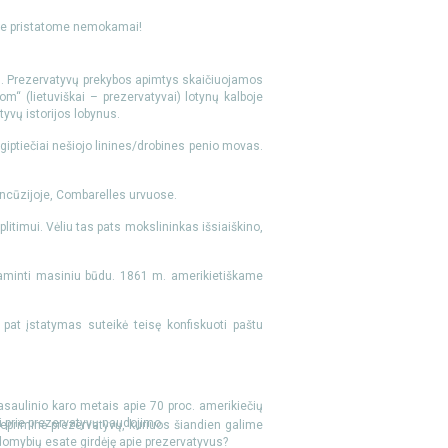
voje pristatome nemokamai!
nių. Prezervatyvų prekybos apimtys skaičiuojamos
m“ (lietuviškai – prezervatyvai) lotynų kalboje
tyvų istorijos lobynus.
 egiptiečiai nešiojo linines/drobines penio movas.
Prancūzijoje, Combarelles urvuose.
plitimui. Vėliu tas pats mokslininkas išsiaiškino,
gaminti masiniu būdu. 1861 m. amerikietiškame
pat įstatymas suteikė teisę konfiskuoti paštu
asaulinio karo metais apie 70 proc. amerikiečių
ti prie prezervatyvų naudojimo.
nepriminė prezervatyvų, kuriuos šiandien galime
domybių esate girdėję apie prezervatyvus?