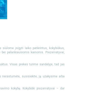
 siūlome įsigyti laiko patikrintus, kokybiškus,
s bei palankiausiomis kainomis. Prezervatyvai,
uktus. Visas prekes turime sandėlyje, tad jas
s nerastumėte, susisiekite, ją užakysime arba
rnavimo kokybę. Kokybiški prezervatyvai – dar