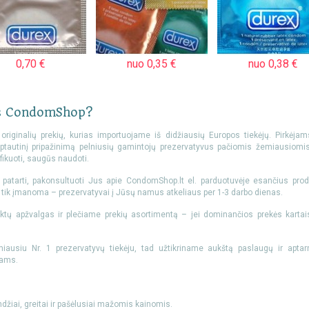
0,70 €
nuo 0,35 €
nuo 0,38 €
tis CondomShop?
originalių prekių, kurias importuojame iš didžiausių Europos tiekėjų. Pirkėjams
tarptautinį pripažinimą pelniusių gamintojų prezervatyvus pačiomis žemiausiomi
ifikuoti, saugūs naudoti.
atarti, pakonsultuoti Jus apie CondomShop.lt el. parduotuvėje esančius prod
ip tik įmanoma – prezervatyvai į Jūsų namus atkeliaus per 1-3 darbo dienas.
ktų apžvalgas ir plečiame prekių asortimentą – jei dominančios prekės kartai
miausiu Nr. 1 prezervatyvų tiekėju, tad užtikriname aukštą paslaugų ir apta
mams.
ndžiai, greitai ir pašėlusiai mažomis kainomis.